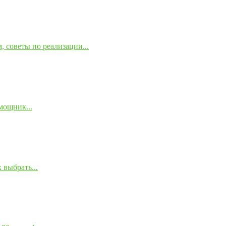
 советы по реализации...
мощник...
 выбрать...