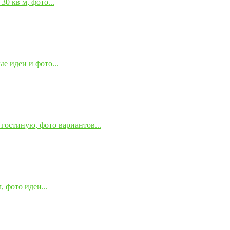
0 кв м, фото...
е идеи и фото...
гостиную, фото вариантов...
 фото идеи...