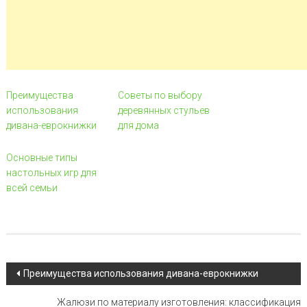
Преимущества
Советы по выбору
использования
деревянных стульев
дивана-еврокнижки
для дома
Основные типы
настольных игр для
всей семьи
Навигация по записи
Преимущества использования дивана-еврокнижки
Жалюзи по материалу изготовления: классификация