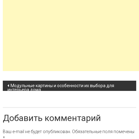
Навигация по записи
Модульные картины и особенности их выбора для
интерьера дома
Добавить комментарий
Ваш e-mail не будет опубликован.
Обязательные поля помечены
*