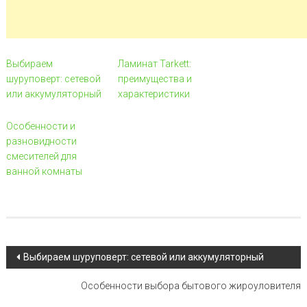
Выбираем
Ламинат Tarkett:
шуруповерт: сетевой
преимущества и
или аккумуляторный
характеристики
Особенности и
разновидности
смесителей для
ванной комнаты
Навигация по записи
Выбираем шуруповерт: сетевой или аккумуляторный
Особенности выбора бытового жироуловителя