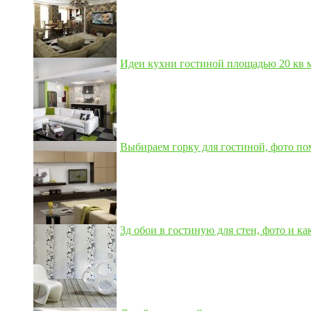
Идеи кухни гостиной площадью 20 кв м,
Выбираем горку для гостиной, фото по
3д обои в гостиную для стен, фото и как