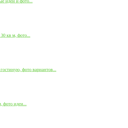
е идеи и фото...
0 кв м, фото...
гостиную, фото вариантов...
 фото идеи...