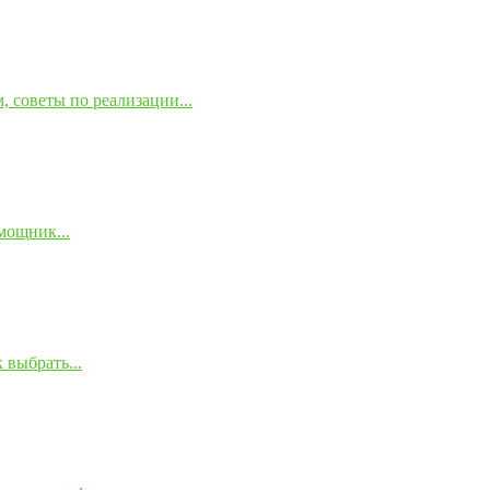
 советы по реализации...
мощник...
 выбрать...