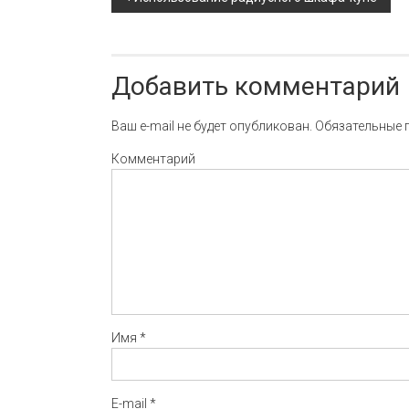
Навигация по записи
Добавить комментарий
Ваш e-mail не будет опубликован.
Обязательные 
Комментарий
Имя
*
E-mail
*