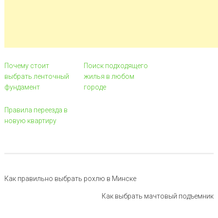
Почему стоит
Поиск подходящего
выбрать ленточный
жилья в любом
фундамент
городе
Правила переезда в
новую квартиру
Навигация по записи
Как правильно выбрать рохлю в Минске
Как выбрать мачтовый подъемник