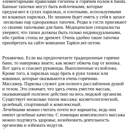
элементарными правилами гигиены и горячим полом в банях.
Банные тапочки могут быть войлочными, которые
предлагают в сухих парилках, и плотными, используемыми
во влажных парилках. Не лишним будет иметь у себя в запасе
несколько пар одноразовых тапочек. Редко в гости приезжают
со своими тапочками для бани. Медицинские специалисты
уверяют, что тапки должны быть только индивидуальными,
ибо грибок стопы не дремлет. Очень удобно такие тапочки
приобретать на сайте компании Tapkov.net оптом.
Рукавички. Если вы предпочитаете традиционные горячие
бани, то наверняка знаете, как может обжечь пар от веника.
Вот здесь и спасают рукавицы. Выполненные из войлока.
Кроме того, в парилках надо брать в руки тазики или
ковшики, которые оказываются очень горячими.
Массажер. Парилка служит для полного расслабления душой
и телом. Это означает, что здесь очень уместен массаж,
оказывающий полезное действие на весь людской организм.
Существует несколько типов массажа: косметологический,
целебный, спортивный и комплексный.
Лечебными можно считать почти все варианты, ведь они
имеют целебные качества. С помощью комплексного массажа
можно подтянуть здоровье, возобновить деятельность
организма и избежать недугов.