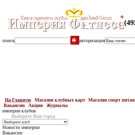
Едины
(49
поиск
авторизация
На Главную
Магазин клубных карт
Магазин спорт пита
Вакансии
Акции
Журналы
империя клубов
Выберите Ваш город
Новости империи
Вакансии