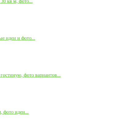
0 кв м, фото...
е идеи и фото...
гостиную, фото вариантов...
 фото идеи...