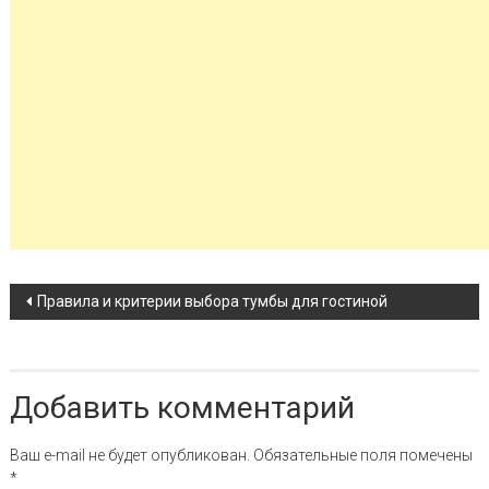
Навигация по записи
Правила и критерии выбора тумбы для гостиной
Добавить комментарий
Ваш e-mail не будет опубликован.
Обязательные поля помечены
*