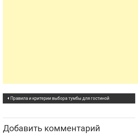
Навигация по записи
Правила и критерии выбора тумбы для гостиной
Добавить комментарий