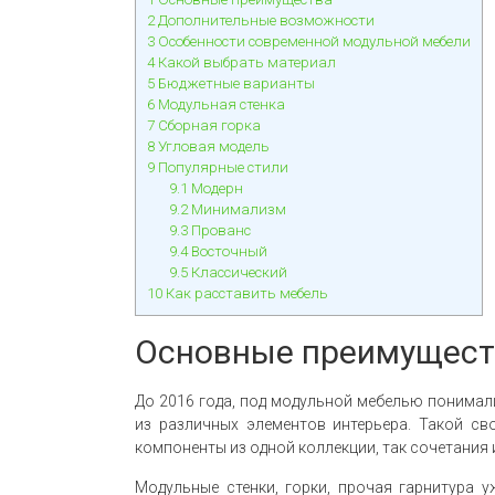
2
Дополнительные возможности
3
Особенности современной модульной мебели
4
Какой выбрать материал
5
Бюджетные варианты
6
Модульная стенка
7
Сборная горка
8
Угловая модель
9
Популярные стили
9.1
Модерн
9.2
Минимализм
9.3
Прованс
9.4
Восточный
9.5
Классический
10
Как расставить мебель
Основные преимущест
До 2016 года, под модульной мебелью понимал
из различных элементов интерьера. Такой с
компоненты из одной коллекции, так сочетания
Модульные стенки, горки, прочая гарнитура 