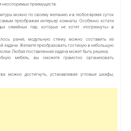
м неоспоримых преимуществ:
нитуры можно по своему желанию и в любое время суток
м самым преображая интерьер комнаты. Особенно кстати
ых семейных пар, которые не хотят «погрязнуть» в
илось ранее, модульную стенку можно составить из
ой задачи. Желаете преобразовать гостиную в небольшую
полки. Любая поставленная задача может быть решена;
обную мебель, вы сможете грамотно организовать
ва можно достигнуть, устанавливая угловые шкафы,