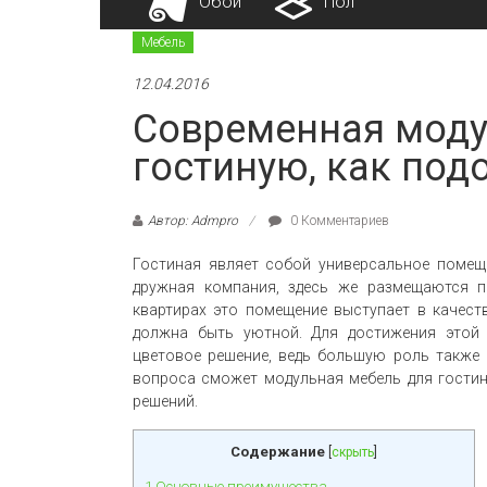
Обои
Пол
Мебель
12.04.2016
Современная моду
гостиную, как под
Автор: Admpro
0 Комментариев
Гостиная являет собой универсальное помещ
дружная компания, здесь же размещаются п
квартирах это помещение выступает в качест
должна быть уютной. Для достижения этой 
цветовое решение, ведь большую роль также 
вопроса сможет модульная мебель для гостин
решений.
Содержание
[
скрыть
]
1
Основные преимущества