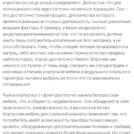
и многие это не до конца осведомляют. Дело в том, что для
полноценного сна недостаточно «ложиться пораньше». Сон –
это достаточно тонкий процесс, для качества которого
является важным не столько длительность, сколько различные
внешние факторы. К примеру, ученые неоднократно
акцентировали внимание на том, что та же кровать должна
иметь лишь положительное влияние на тело человека, а не
способствовать тому, чтобы спящий человек проваливался в
матрац, либо же спал, как на камне. Нужна золотая середина,
найти которую, порой, достаточно тяжело. Впрочем, мы
немного отступили от темы, ведь говорить мы сегодня будем о
ключевых отличиях корпусной мебели и модульного спального
гарнитура, пытаясь выбрать из этого что-то максимально
оптимальное.
Рынок корпусного гарнитура плотно заняла белорусская
мебель, что, в общем-то, неудивительно. Она объединяет в себе
практичность, универсальность, и высокое качество.
Корпусная мебель для спальной комнаты привлекает тем, что
потребитель имеет возможность приобрести массивную
кровать, оборудованную дополнительными полками и тумбами,
что делает спальную комнату более функциональной. Но стоит