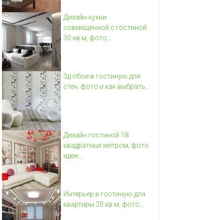
Дизайн кухни
совмещенной с гостиной
30 кв м, фото...
3д обои в гостиную для
стен, фото и как выбрать...
Дизайн гостиной 18
квадратных метром, фото
идеи...
Интерьер в гостиную для
квартиры 20 кв м, фото...