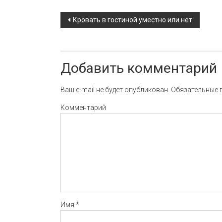
Навигация по записи
Кровать в гостиной уместно или нет
Добавить комментарий
Ваш e-mail не будет опубликован.
Обязательные 
Комментарий
Имя
*