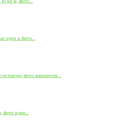
0 кв м, фото...
е идеи и фото...
гостиную, фото вариантов...
 фото идеи...