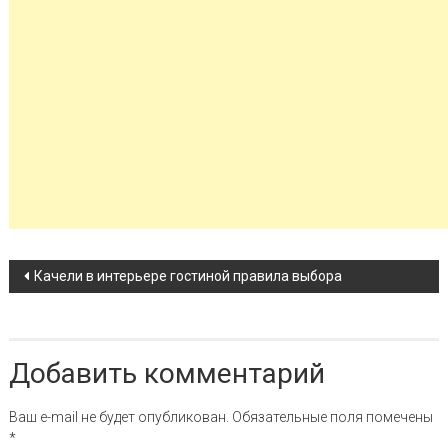
Навигация по записи
Качели в интерьере гостиной правила выбора
Добавить комментарий
Ваш e-mail не будет опубликован.
Обязательные поля помечены
*