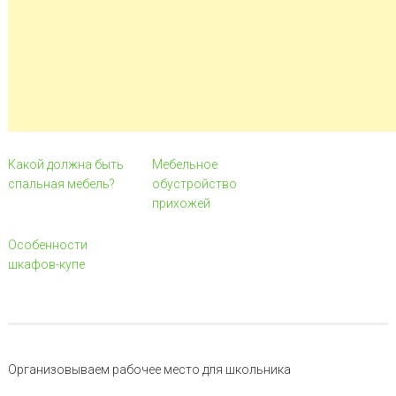
Какой должна быть
Мебельное
спальная мебель?
обустройство
прихожей
Особенности
шкафов-купе
Навигация по записи
Организовываем рабочее место для школьника