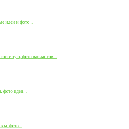
е идеи и фото...
гостиную, фото вариантов...
 фото идеи...
 м, фото...