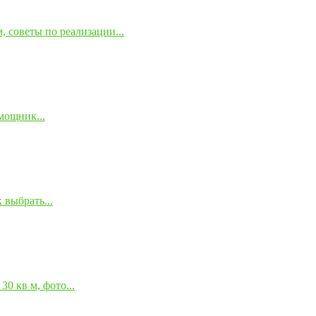
 советы по реализации...
мощник...
 выбрать...
0 кв м, фото...