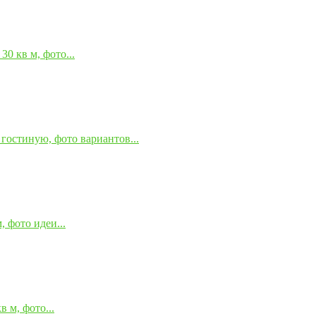
0 кв м, фото...
гостиную, фото вариантов...
 фото идеи...
 м, фото...