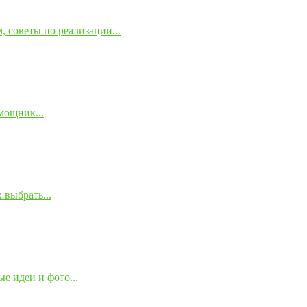
 советы по реализации...
мощник...
 выбрать...
е идеи и фото...