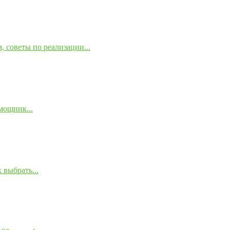
 советы по реализации...
мощник...
 выбрать...