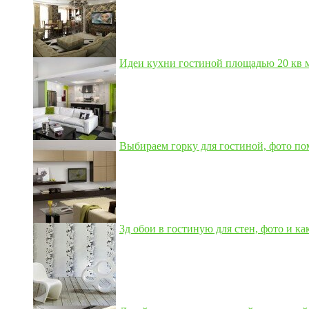
Идеи кухни гостиной площадью 20 кв м,
Выбираем горку для гостиной, фото по
3д обои в гостиную для стен, фото и как