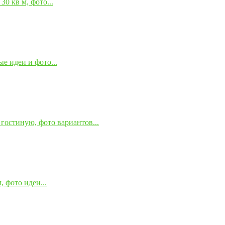
0 кв м, фото...
е идеи и фото...
гостиную, фото вариантов...
 фото идеи...