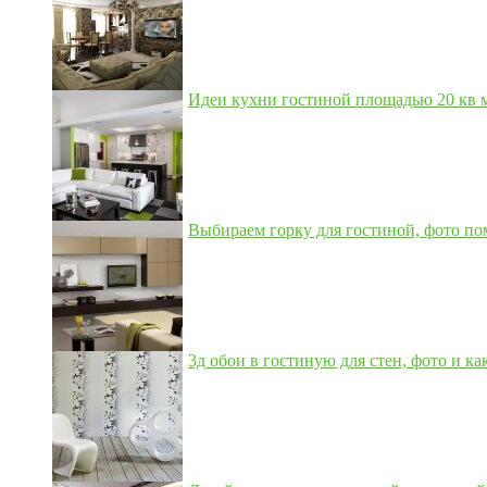
Идеи кухни гостиной площадью 20 кв м,
Выбираем горку для гостиной, фото по
3д обои в гостиную для стен, фото и как