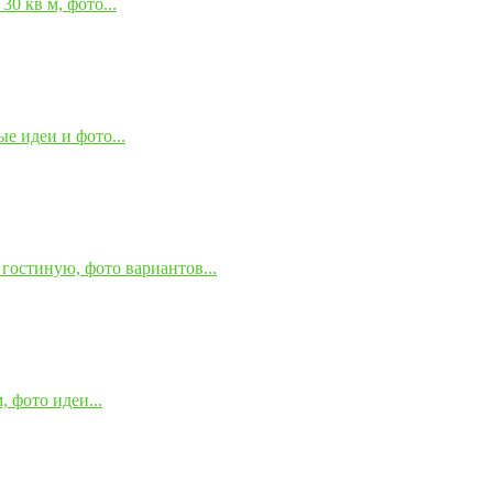
0 кв м, фото...
е идеи и фото...
гостиную, фото вариантов...
 фото идеи...