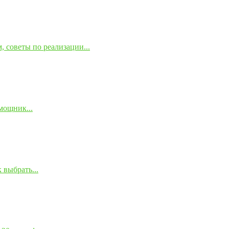
 советы по реализации...
мощник...
 выбрать...