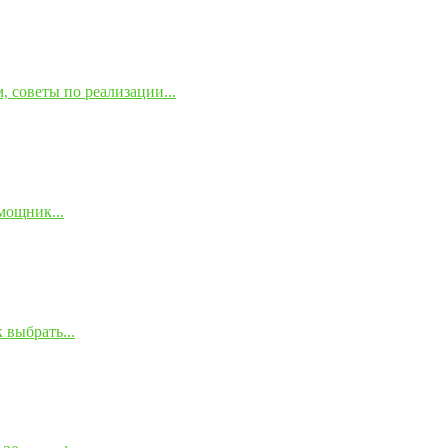
 советы по реализации...
мощник...
 выбрать...