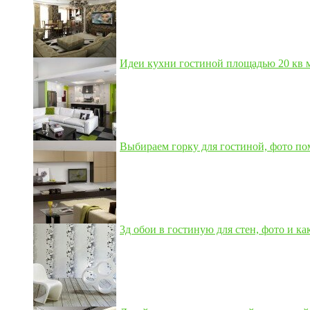
Идеи кухни гостиной площадью 20 кв м,
Выбираем горку для гостиной, фото по
3д обои в гостиную для стен, фото и как