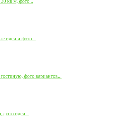
0 кв м, фото...
е идеи и фото...
гостиную, фото вариантов...
 фото идеи...