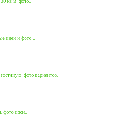
0 кв м, фото...
е идеи и фото...
гостиную, фото вариантов...
 фото идеи...