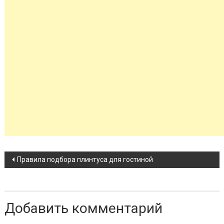
Навигация по записи
Правила подбора плинтуса для гостиной
Добавить комментарий