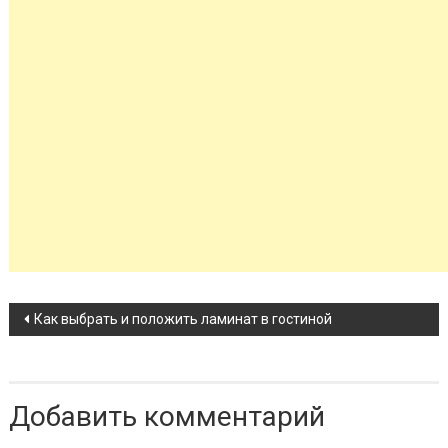
Навигация по записи
Как выбрать и положить ламинат в гостиной
Добавить комментарий