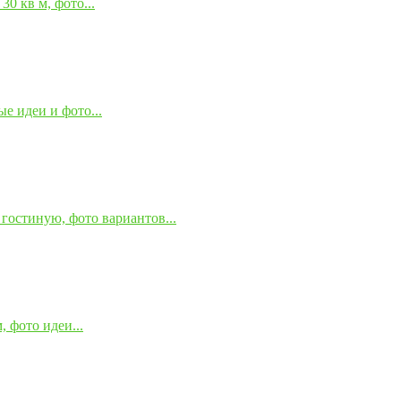
0 кв м, фото...
е идеи и фото...
гостиную, фото вариантов...
 фото идеи...