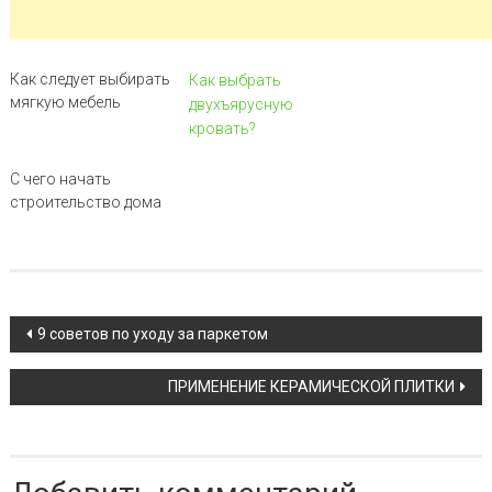
Как следует выбирать
Как выбрать
мягкую мебель
двухъярусную
кровать?
С чего начать
строительство дома
Навигация по записи
9 советов по уходу за паркетом
ПРИМЕНЕНИЕ КЕРАМИЧЕСКОЙ ПЛИТКИ