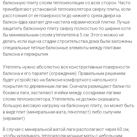
балконную плиту слоем теплоизоляции со всех сторон. Часто
пренебрегают установкой теплоизолятора сверху плиты, если
расстояния от ее поверхности до нижнего среза двери на
балкон едва хватает для настила керамической плитки. Лучше
защитить балконную плиту сверху полностью по ширине хотя
бы минимальным слоем утеплителя в 5 см. Этого можно не
делать если еще на стадии строительства дома были заложены
специальные теплые балконные элементы между плитами
балкона и перекрытия.
Утеплять нужно абсолютно все конструктивные поверхности
балкона и его парапет (ограждение). Правильным решением
будет устройство на балконе комфортного напольного
покрытия по деревянным лагам. Сначала размещают балки по
бокам и лаги, застилают ячейки между соседними лагами
слоем теплоизолятора. Утеплитель не должен оказывать
большую весовую нагрузку на балконную плиту, он может быть
в виде плит (минеральная вата, пенопласт) либо сыпучим
(керамзит).
В случае с минеральной ватой лаги располагают через 60 см,
чтобы укладывать теплоизоляционные маты с небольшим